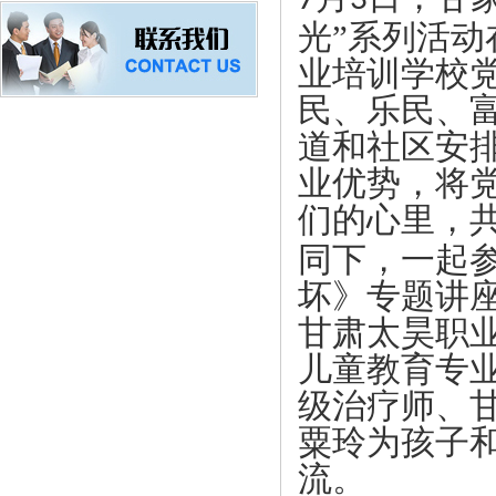
7
3
光”系列活
业培训学校
民、乐民、
道和社区安
业优势，将
们的心里，
同下，一起
坏》专题讲
甘肃太昊职
儿童教育专
级治疗师、
粟玲为孩子
流。