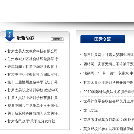
国际交流
甘肃太昊人文教育科技有限公司...
每日甘肃网：甘肃太昊职业培训
兰州市城关区社会组织党委举行...
团结网：灾害无情击不垮被干预
奔流新闻：甘肃中华职业教育社...
法制网：“一带一路”一衣带水 
甘肃中华职业教育社五届四次社...
第十二届兰州生命科学论坛开幕...
甘肃太昊职业培训学校开展中医
甘肃太昊职业培训学校 掀起学习...
2010国际针法灸法技术演示暨
甘肃太昊职业培训学校获批甘肃...
世界针灸学会联合会邓良月主席
观看中国共产党第二十次全国代...
文化交流
关于新冠肺炎疫情期间人文关怀...
首席考评员莫兴邦老师 为国外
甘肃省民政厅“关于充分发挥社...
莫兴邦校长参加共和国领袖保健